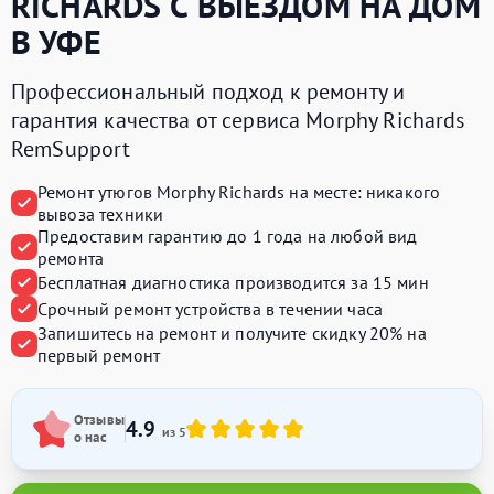
RICHARDS
С ВЫЕЗДОМ НА ДОМ
В УФЕ
Профессиональный подход к ремонту и
гарантия качества от сервиса Morphy Richards
RemSupport
Ремонт утюгов Morphy Richards на месте:
никакого
вывоза техники
Предоставим
гарантию до 1 года
на любой вид
ремонта
Бесплатная диагностика производится
за 15 мин
Срочный ремонт устройства
в течении часа
Запишитесь на ремонт и получите
скидку 20%
на
первый ремонт
Отзывы
4.9
из 5
о нас