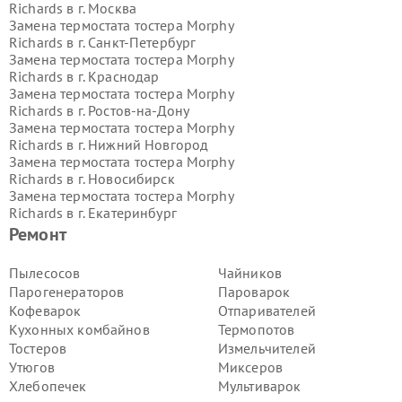
Richards в г.
Москва
Замена термостата тостера Morphy
Richards в г.
Санкт-Петербург
Замена термостата тостера Morphy
Richards в г.
Краснодар
Замена термостата тостера Morphy
Richards в г.
Ростов-на-Дону
Замена термостата тостера Morphy
Richards в г.
Нижний Новгород
Замена термостата тостера Morphy
Richards в г.
Новосибирск
Замена термостата тостера Morphy
Richards в г.
Екатеринбург
Замена термостата тостера Morphy
Ремонт
Richards в г.
Казань
Замена термостата тостера Morphy
Пылесосов
Чайников
Richards в г.
Воронеж
Парогенераторов
Пароварок
Замена термостата тостера Morphy
Кофеварок
Отпаривателей
Richards в г.
Волгоград
Кухонных комбайнов
Термопотов
Замена термостата тостера Morphy
Тостеров
Измельчителей
Richards в г.
Самара
Замена термостата тостера Morphy
Утюгов
Миксеров
Richards в г.
Пермь
Хлебопечек
Мультиварок
Замена термостата тостера Morphy