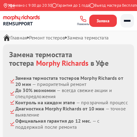
Ежедневно с 9:00 до 20:30
Уфа
Гарантия до 1 года
Выезд мастера бесплатно
Заявка
REMSUPPORT
Позвонить
Главная
Ремонт тостеров
Замена термостата
Замена термостата
тостера
Morphy Richards
в Уфе
Замена термостата тостеров Morphy Richards от
20 мин
— приоритетный ремонт
До 30% экономии
— всегда свежие акции и
спецпредложения
Контроль на каждом этапе
— прозрачный процесс
Диагностика Morphy Richards от 10 мин
— точное
выявление
Официальная гарантия до 12 мес.
— с
поддержкой после ремонта