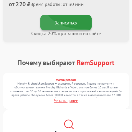
от 220 ₽
Время работы: от 30 мин
Записаться
Скидка 20% при записи на сайте
Почему выбирают
RemSupport
Morphy RichardsRemSupport — экспертный сервисный центр по ремонту и
обслуживанию техники Morphy Richards в Уфе с опытом более 10 лет. В штате
компании — от 10 до 16 технических специалистов с профильной квалификацией. За
время работы обслужено более 10 000 клиентов, а также выполнено более 12 000
ремонтов. Ежемесячно в сервисный центр поступает от 300 устройств, включая , , . Мы
Читать далее
работаем с широким спектром неисправностей и гарантируем высокое качество
обслуживания благодаря опыту команды.