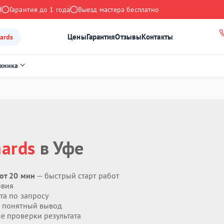
0
Гарантия до 1 года
Выезд мастера бесплатно
Цены
Гарантия
Отзывы
Контакты
ards
ехника
hards
в Уфе
от 20 мин
— быстрый старт работ
овия
та по запросу
 понятный вывод
 проверки результата