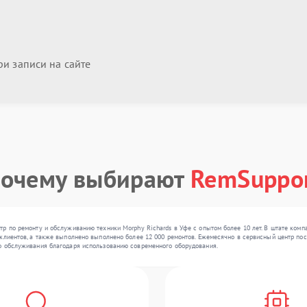
и записи на сайте
очему выбирают
RemSuppo
р по ремонту и обслуживанию техники Morphy Richards в Уфе с опытом более 10 лет. В штате комп
клиентов, а также выполнено выполнено более 12 000 ремонтов. Ежемесячно в сервисный центр пост
о обслуживания благодаря использованию современного оборудования.