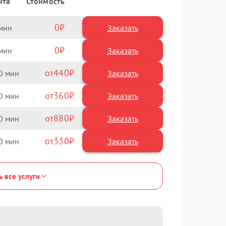
нта
Стоимость
0
Заказать
0
Заказать
440
0
360
0
880
0
330
0
ь все услуги