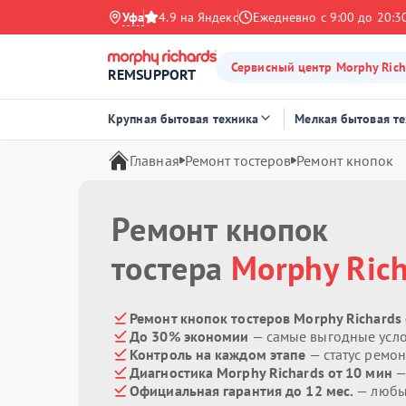
Уфа
4.9 на Яндекс
Ежедневно с 9:00 до 20:3
Сервисный центр Morphy Rich
REMSUPPORT
Крупная бытовая техника
Мелкая бытовая т
Главная
Ремонт тостеров
Ремонт кнопок
Ремонт кнопок
тостера
Morphy Ric
Ремонт кнопок тостеров Morphy Richards 
До 30% экономии
— самые выгодные усл
Контроль на каждом этапе
— статус ремон
Диагностика Morphy Richards от 10 мин
—
Официальная гарантия до 12 мес.
— любые