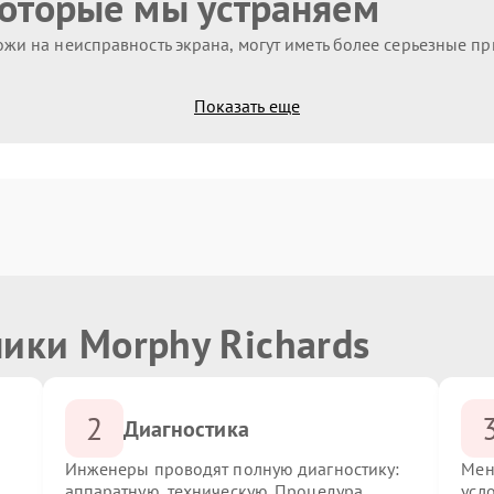
которые мы устраняем
жи на неисправность экрана, могут иметь более серьезные п
Показать еще
ики Morphy Richards
2
Диагностика
Инженеры проводят полную диагностику:
Мен
аппаратную, техническую. Процедура
усл