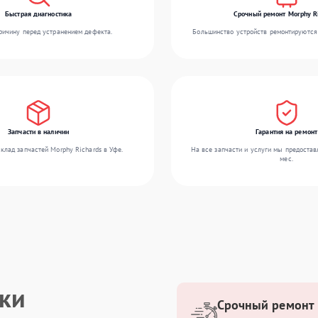
Быстрая диагностика
Срочный ремонт Morphy R
ичину перед устранением дефекта.
Большинство устройств ремонтируются 
Запчасти в наличии
Гарантия на ремонт
клад запчастей Morphy Richards в Уфе.
На все запчасти и услуги мы предостав
мес.
ики
Срочный ремонт