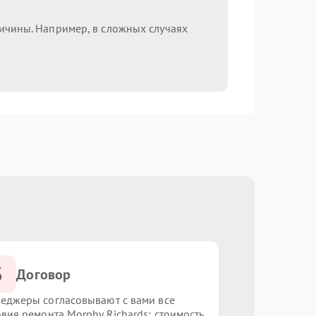
ричины. Например, в сложных случаях
3
Договор
еджеры согласовывают с вами все
овия ремонта Morphy Richards: стоимость,