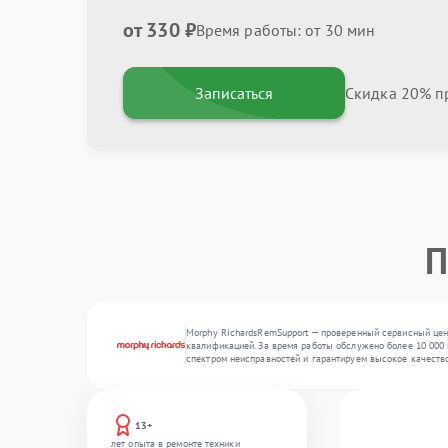
от 330 ₽
Время работы: от 30 мин
Записаться
Скидка 20% пр
П
Morphy RichardsRemSupport — проверенный сервисный цент
квалификацией. За время работы обслужено более 10 000 
спектром неисправностей и гарантируем высокое качеств
13+
лет опыта в ремонте техники