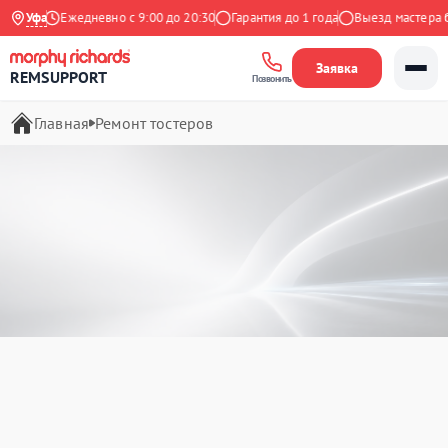
екс
Уфа
Ежедневно с 9:00 до 20:30
Гарантия до 1 года
Выезд мастера беспл
Заявка
REMSUPPORT
Позвонить
Главная
Ремонт тостеров