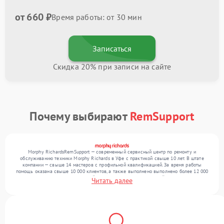
от 660 ₽
Время работы: от 30 мин
Записаться
Скидка 20% при записи на сайте
Почему выбирают
RemSupport
Morphy RichardsRemSupport — современный сервисный центр по ремонту и
обслуживанию техники Morphy Richards в Уфе с практикой свыше 10 лет. В штате
компании — свыше 14 мастеров с профильной квалификацией. За время работы
помощь оказана свыше 10 000 клиентов, а также выполнено выполнено более 12 000
ремонтов. Ежемесячно в сервисный центр поступает от 300 устройств, включая , , . Мы
Читать далее
устраняем поломки любой сложности и гарантируем высокое качество обслуживания
благодаря опыту команды.