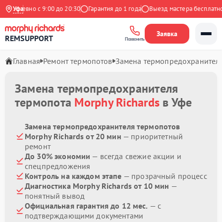
жедневно с 9:00 до 20:30
Уфа
Гарантия до 1 года
Выезд мастера бесплатно
Заявка
REMSUPPORT
Позвонить
Главная
Ремонт термопотов
Замена термопредохранител
Замена термопредохранителя
термопота
Morphy Richards
в Уфе
Замена термопредохранителя термопотов
Morphy Richards от 20 мин
— приоритетный
ремонт
До 30% экономии
— всегда свежие акции и
спецпредложения
Контроль на каждом этапе
— прозрачный процесс
Диагностика Morphy Richards от 10 мин
—
понятный вывод
Официальная гарантия до 12 мес.
— с
подтверждающими документами