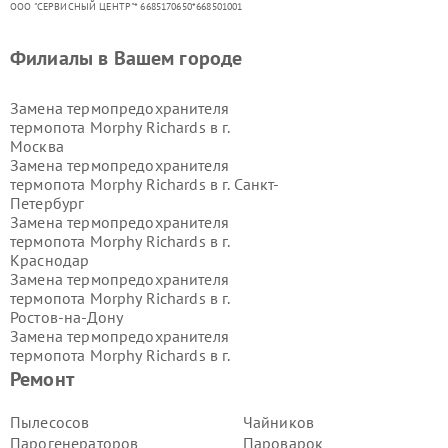
ООО "СЕРВИСНЫЙ ЦЕНТР"* 6685170650*668501001
Филиалы в Вашем городе
Замена термопредохранителя
термопота Morphy Richards в г.
Москва
Замена термопредохранителя
термопота Morphy Richards в г.
Санкт-
Петербург
Замена термопредохранителя
термопота Morphy Richards в г.
Краснодар
Замена термопредохранителя
термопота Morphy Richards в г.
Ростов-на-Дону
Замена термопредохранителя
термопота Morphy Richards в г.
Нижний Новгород
Ремонт
Замена термопредохранителя
термопота Morphy Richards в г.
Пылесосов
Чайников
Новосибирск
Парогенераторов
Пароварок