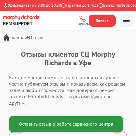
декс
Уфа
Ежедневно с 9:00 до 20:30
Гарантия до 1 года
Выезд мастера бес
Заявка
REMSUPPORT
Позвонить
Главная
Отзывы
Отзывы клиентов СЦ Morphy
Richards в Уфе
Каждое мнение помогает нам становиться лучше:
честно публикуем отзывы и показываем, как решаем
задачи любой сложности. Нам доверяют ремонт
техники Morphy Richards — и рекомендуют нас
другим.
Оставить отзыв о работе сервисного центра