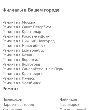
Филиалы в Вашем городе
Ремонт в г.
Москва
Ремонт в г.
Санкт-Петербург
Ремонт в г.
Краснодар
Ремонт в г.
Ростов-на-Дону
Ремонт в г.
Нижний Новгород
Ремонт в г.
Новосибирск
Ремонт в г.
Екатеринбург
Ремонт в г.
Казань
Ремонт в г.
Воронеж
Ремонт в г.
Волгоград
Ремонт в г.
Самара
Ремонт в г.
Пермь
Ремонт в г.
Красноярск
Ремонт в г.
Ижевск
Ремонт в г.
Челябинск
Ремонт в г.
Тюмень
Ремонт в г.
Уфа
Ремонт
Ремонт в г.
Омск
Ремонт в г.
Иркутск
Ремонт в г.
Ярославль
Пылесосов
Чайников
Ремонт в г.
Саратов
Парогенераторов
Пароварок
Ремонт в г.
Барнаул
Кофеварок
Отпаривателей