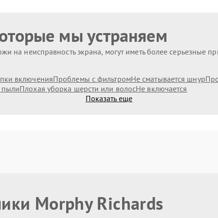
которые мы устраняем
жи на неисправность экрана, могут иметь более серьезные п
пки включения
Проблемы с фильтром
Не сматывается шнур
Про
 пыли
Плохая уборка шерсти или волос
Не включается
Показать еще
ики Morphy Richards