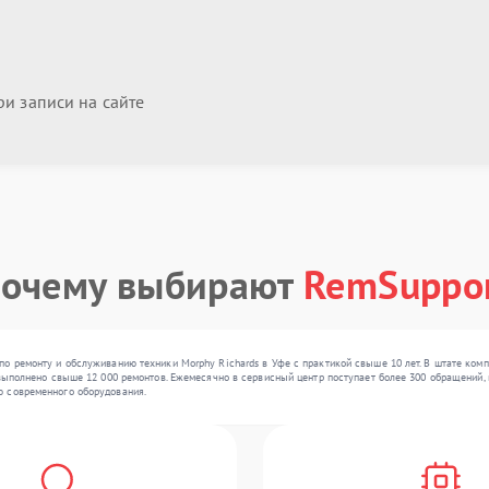
и записи на сайте
очему выбирают
RemSuppo
о ремонту и обслуживанию техники Morphy Richards в Уфе с практикой свыше 10 лет. В штате комп
выполнено свыше 12 000 ремонтов. Ежемесячно в сервисный центр поступает более 300 обращений, в
ю современного оборудования.