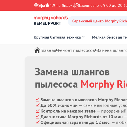
Уфа
4.9 на Яндекс
Ежедневно с 9:00 до 20:3
Сервисный центр Morphy Rich
REMSUPPORT
Крупная бытовая техника
Мелкая бытовая т
Главная
Ремонт пылесосов
Замена шланг
Замена шлангов
пылесоса
Morphy Ri
Замена шлангов пылесосов Morphy Richar
До 30% экономии
— самые выгодные усл
Контроль на каждом этапе
— прозрачный
Диагностика Morphy Richards от 10 мин
—
Официальная гарантия до 12 мес.
— любые