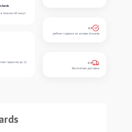
ichards
в течении 60 минут.
4.9
рейтинг сервиса на основе отзывов
ляем гарантию до 12
0 ₽
бесплатная доставка
ards