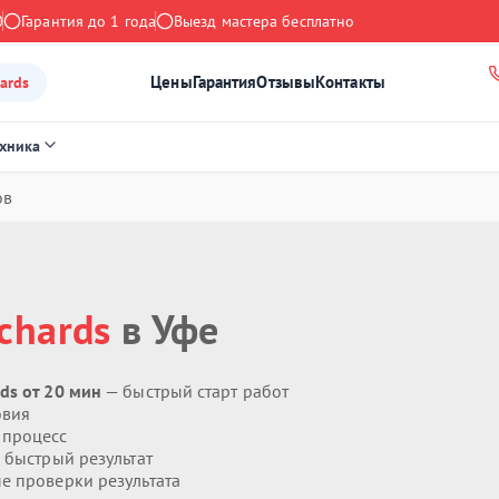
0
Гарантия до 1 года
Выезд мастера бесплатно
Цены
Гарантия
Отзывы
Контакты
ards
ехника
ов
chards
в Уфе
ds от 20 мин
— быстрый старт работ
овия
 процесс
 быстрый результат
 проверки результата