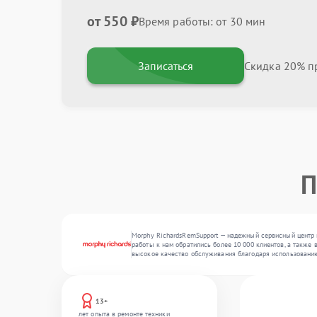
от 550 ₽
Время работы: от 30 мин
Записаться
Скидка 20% пр
П
Morphy RichardsRemSupport — надежный сервисный центр п
работы к нам обратились более 10 000 клиентов, а также 
высокое качество обслуживания благодаря использовани
13+
лет опыта в ремонте техники