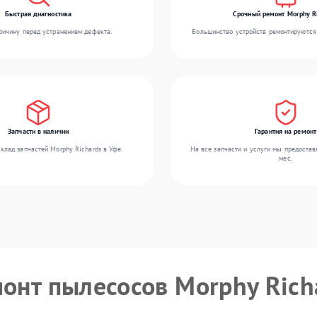
Быстрая диагностика
Срочный ремонт Morphy R
ичину перед устранением дефекта.
Большинство устройств ремонтируются 
Запчасти в наличии
Гарантия на ремонт
клад запчастей Morphy Richards в Уфе.
На все запчасти и услуги мы предостав
мес.
монт пылесосов Morphy Rich