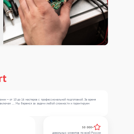
rt
ании — от 10 до 16 мастеров с профессиональной подготовкой. За время
ключая , , . Мы беремся за задачи любой сложности и гарантируем
50 000+
довольных клиентов по всей России