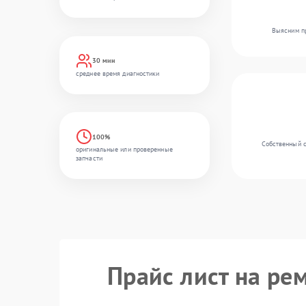
Выясним пр
30 мин
среднее время диагностики
100%
Собственный с
оригинальные или проверенные
запчасти
Прайс лист на ре