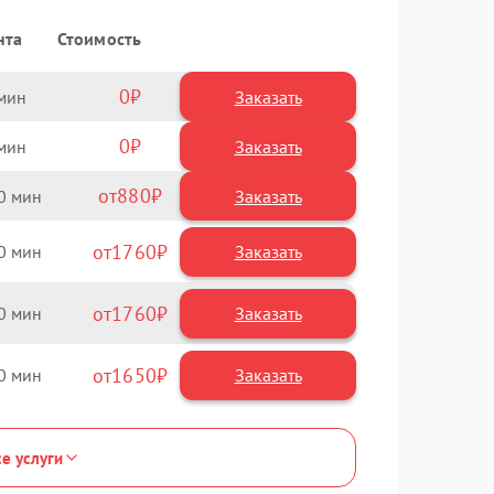
нта
Стоимость
0
Заказать
0
Заказать
880
0
1760
0
1760
0
1650
0
се услуги