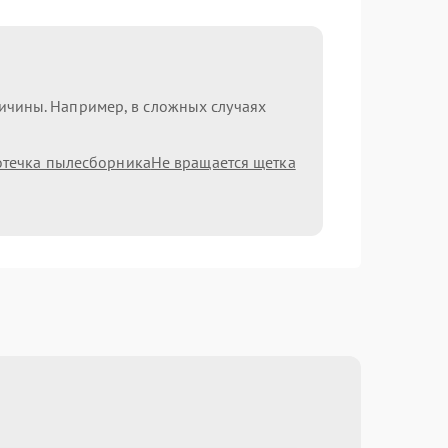
ричины. Например, в сложных случаях
течка пылесборника
Не вращается щетка