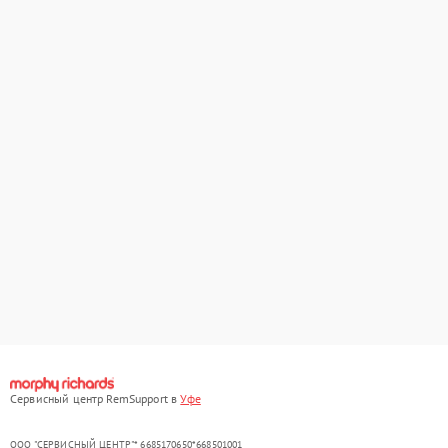
Сервисный центр RemSupport в
Уфе
ООО "СЕРВИСНЫЙ ЦЕНТР"* 6685170650*668501001