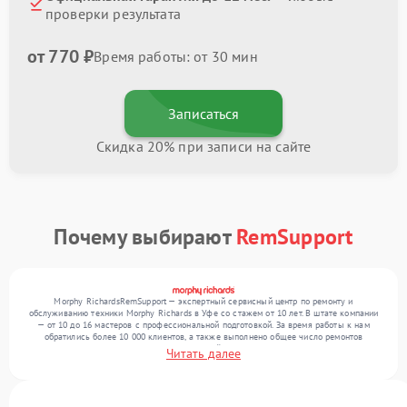
проверки результата
от 770 ₽
Время работы: от 30 мин
Записаться
Скидка 20% при записи на сайте
Почему выбирают
RemSupport
Morphy RichardsRemSupport — экспертный сервисный центр по ремонту и
обслуживанию техники Morphy Richards в Уфе со стажем от 10 лет. В штате компании
— от 10 до 16 мастеров с профессиональной подготовкой. За время работы к нам
обратились более 10 000 клиентов, а также выполнено общее число ремонтов
превысило 12 000. Ежемесячно в сервисный центр поступает свыше 300 единиц
Читать далее
техники, включая , , . Мы устраняем поломки любой сложности и гарантируем
высокое качество обслуживания благодаря квалификации мастеров.