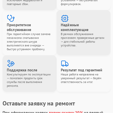
исключаем недоработки и
условиями — без размытых
повторные сбои.
формулировок.
Приоритетное
Надёжные
обслуживание
комплектующие
При гарантийном случае замена
В рамках обслуживания
механизма сматывания
применяем проверенные детали
электрического шнура
— для стабильной работы
выполняется вне очереди —
устройства.
быстро устраняем проблему.
Поддержка после
Результат под гарантией
Консультируем по эксплуатации
Наша работа направлена на
— помогаем продлить срок
уверенный результат — берём
службы после выполнения
ответственность за итог.
ремонта.
Оставьте заявку на ремонт
При оформлении заявки
дарим скидку 20%
на первый