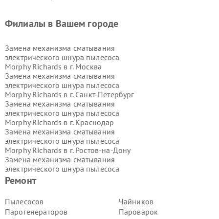
Филиалы в Вашем городе
Замена механизма сматывания
электрического шнура пылесоса
Morphy Richards в г.
Москва
Замена механизма сматывания
электрического шнура пылесоса
Morphy Richards в г.
Санкт-Петербург
Замена механизма сматывания
электрического шнура пылесоса
Morphy Richards в г.
Краснодар
Замена механизма сматывания
электрического шнура пылесоса
Morphy Richards в г.
Ростов-на-Дону
Замена механизма сматывания
электрического шнура пылесоса
Morphy Richards в г.
Нижний
Ремонт
Новгород
Замена механизма сматывания
Пылесосов
Чайников
электрического шнура пылесоса
Парогенераторов
Пароварок
Morphy Richards в г.
Новосибирск