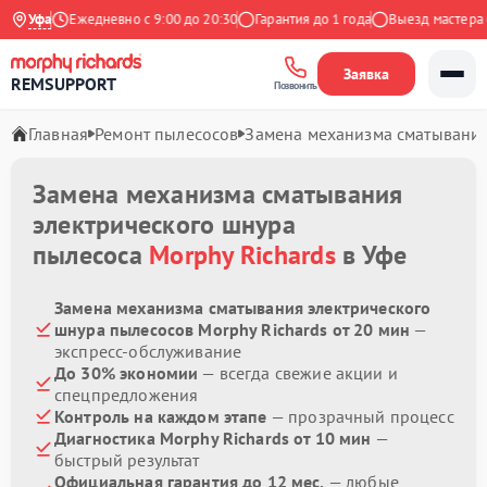
Яндекс
Уфа
Ежедневно с 9:00 до 20:30
Гарантия до 1 года
Выезд мастера бе
Заявка
REMSUPPORT
Позвонить
Главная
Ремонт пылесосов
Замена механизма сматывания
Замена механизма сматывания
электрического шнура
пылесоса
Morphy Richards
в Уфе
Замена механизма сматывания электрического
шнура пылесосов Morphy Richards от 20 мин
—
экспресс-обслуживание
До 30% экономии
— всегда свежие акции и
спецпредложения
Контроль на каждом этапе
— прозрачный процесс
Диагностика Morphy Richards от 10 мин
—
быстрый результат
Официальная гарантия до 12 мес.
— любые