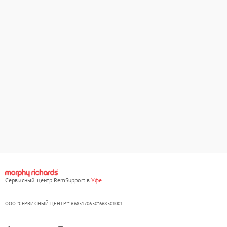
Сервисный центр RemSupport в
Уфе
ООО "СЕРВИСНЫЙ ЦЕНТР"* 6685170650*668501001