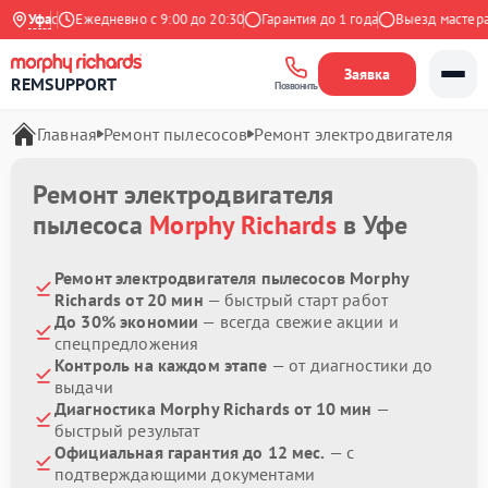
 Яндекс
Уфа
Ежедневно с 9:00 до 20:30
Гарантия до 1 года
Выезд мастера 
Заявка
REMSUPPORT
Позвонить
Главная
Ремонт пылесосов
Ремонт электродвигателя
Ремонт электродвигателя
пылесоса
Morphy Richards
в Уфе
Ремонт электродвигателя пылесосов Morphy
Richards от 20 мин
— быстрый старт работ
До 30% экономии
— всегда свежие акции и
спецпредложения
Контроль на каждом этапе
— от диагностики до
выдачи
Диагностика Morphy Richards от 10 мин
—
быстрый результат
Официальная гарантия до 12 мес.
— с
подтверждающими документами