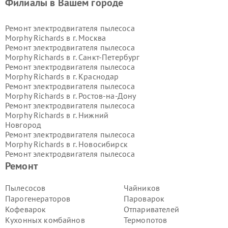
Филиалы в Вашем городе
Ремонт электродвигателя пылесоса
Morphy Richards в г.
Москва
Ремонт электродвигателя пылесоса
Morphy Richards в г.
Санкт-Петербург
Ремонт электродвигателя пылесоса
Morphy Richards в г.
Краснодар
Ремонт электродвигателя пылесоса
Morphy Richards в г.
Ростов-на-Дону
Ремонт электродвигателя пылесоса
Morphy Richards в г.
Нижний
Новгород
Ремонт электродвигателя пылесоса
Morphy Richards в г.
Новосибирск
Ремонт электродвигателя пылесоса
Morphy Richards в г.
Екатеринбург
Ремонт
Ремонт электродвигателя пылесоса
Morphy Richards в г.
Казань
Пылесосов
Чайников
Ремонт электродвигателя пылесоса
Парогенераторов
Пароварок
Morphy Richards в г.
Воронеж
Кофеварок
Отпаривателей
Ремонт электродвигателя пылесоса
Кухонных комбайнов
Термопотов
Morphy Richards в г.
Волгоград