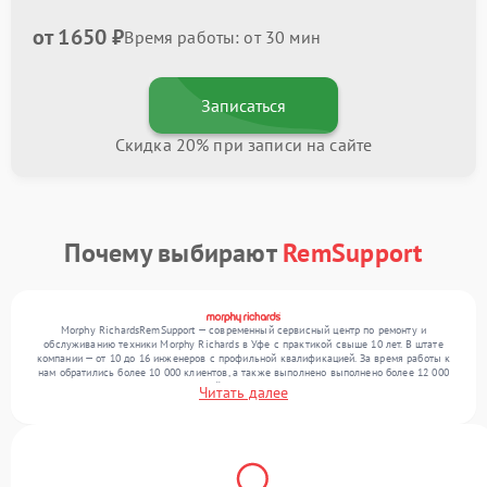
от 1650 ₽
Время работы: от 30 мин
Записаться
Скидка 20% при записи на сайте
Почему выбирают
RemSupport
Morphy RichardsRemSupport — современный сервисный центр по ремонту и
обслуживанию техники Morphy Richards в Уфе с практикой свыше 10 лет. В штате
компании — от 10 до 16 инженеров с профильной квалификацией. За время работы к
нам обратились более 10 000 клиентов, а также выполнено выполнено более 12 000
ремонтов. Ежемесячно в сервисный центр поступает свыше 300 единиц техники,
Читать далее
включая , , . Мы устраняем поломки любой сложности и обеспечиваем надежный
результат благодаря использованию современного оборудования.