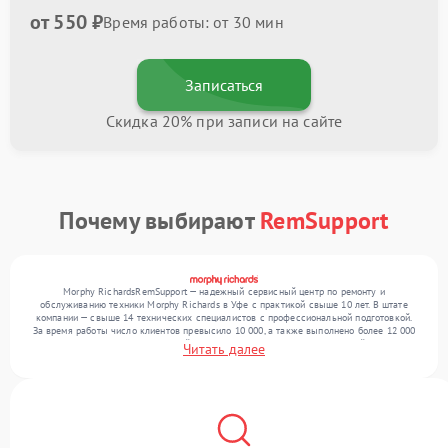
от 550 ₽
Время работы: от 30 мин
Записаться
Скидка 20% при записи на сайте
Почему выбирают
RemSupport
Morphy RichardsRemSupport — надежный сервисный центр по ремонту и
обслуживанию техники Morphy Richards в Уфе с практикой свыше 10 лет. В штате
компании — свыше 14 технических специалистов с профессиональной подготовкой.
За время работы число клиентов превысило 10 000, а также выполнено более 12 000
ремонтов. Ежемесячно в сервисный центр поступает более 300 обращений, включая , ,
Читать далее
. Мы работаем с широким спектром неисправностей и поддерживаем высокий
стандарт качества благодаря отлаженным процессам ремонта.