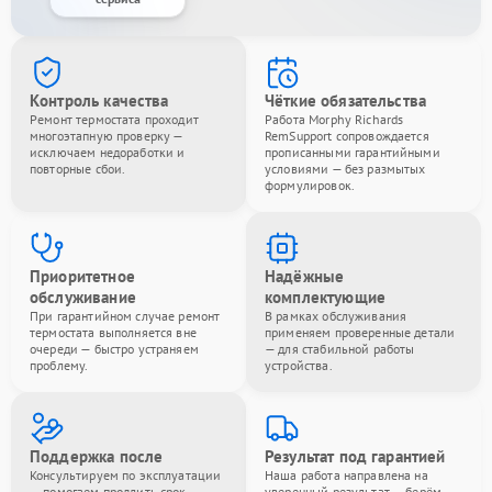
Контроль качества
Чёткие обязательства
Ремонт термостата проходит
Работа Morphy Richards
многоэтапную проверку —
RemSupport сопровождается
исключаем недоработки и
прописанными гарантийными
повторные сбои.
условиями — без размытых
формулировок.
Приоритетное
Надёжные
обслуживание
комплектующие
При гарантийном случае ремонт
В рамках обслуживания
термостата выполняется вне
применяем проверенные детали
очереди — быстро устраняем
— для стабильной работы
проблему.
устройства.
Поддержка после
Результат под гарантией
Консультируем по эксплуатации
Наша работа направлена на
— помогаем продлить срок
уверенный результат — берём