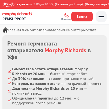
ндекс
Уфа
Ежедневно с 9:00 до 20:30
Гарантия до 1 года
Выезд мастера бес
Заявка
REMSUPPORT
Позвонить
Главная
Ремонт отпаривателей
Ремонт термостата
Ремонт термостата
отпаривателя
Morphy Richards
в
Уфе
Ремонт термостата отпаривателей Morphy
Richards от 20 мин
— быстрый старт работ
До 30% экономии
— скидки при заявке онлайн
Контроль на каждом этапе
— прозрачный процесс
Диагностика Morphy Richards от 10 мин
—
понятный вывод
Официальная гарантия до 12 мес.
— с
поддержкой после ремонта