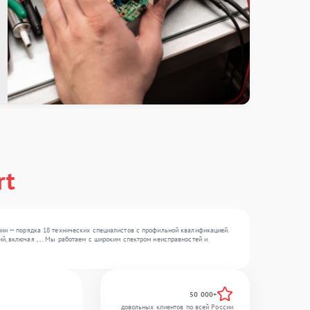
rt
нии — порядка 18 технических специалистов с профильной квалификацией.
, включая , , . Мы работаем с широким спектром неисправностей и
50 000+
довольных клиентов по всей России