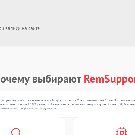
и записи на сайте
очему выбирают
RemSuppo
 по ремонту и обслуживанию техники Morphy Richards в Уфе с опытом более 10 лет. В штате компа
же выполнено свыше 12 000 ремонтов. Ежемесячно в сервисный центр поступает более 300 обращений
спользованию современного оборудования.