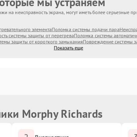
которые мы устраняем
жи на неисправность экрана, могут иметь более серьезные п
гревательного элемента
Поломка системы подачи пара
Неиспр
сть системы защиты от перегрева
Поломка системы автоматич
темы защиты от короткого замыкания
Повреждение системы з
Показать еще
ики Morphy Richards