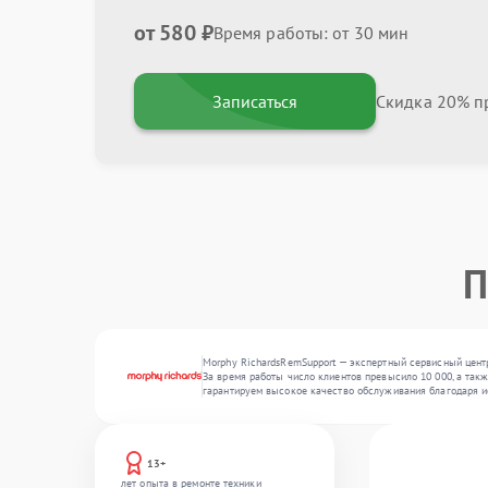
от 580 ₽
Время работы: от 30 мин
Записаться
Скидка 20% пр
П
Morphy RichardsRemSupport — экспертный сервисный центр
За время работы число клиентов превысило 10 000, а так
гарантируем высокое качество обслуживания благодаря и
13+
лет опыта в ремонте техники