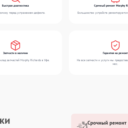
Быстрая диагностика
Срочный ремонт Morphy R
ичину перед устранением дефекта.
Большинство устройств ремонтируются 
Запчасти в наличии
Гарантия на ремонт
клад запчастей Morphy Richards в Уфе.
На все запчасти и услуги мы предостав
мес.
ики
Срочный ремонт