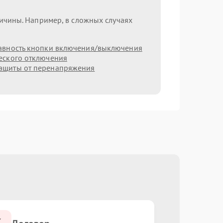
ричины. Например, в сложных случаях
авность кнопки включения/выключения
еского отключения
ащиты от перенапряжения