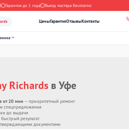
0
Гарантия до 1 года
Выезд мастера бесплатно
Цены
Гарантия
Отзывы
Контакты
ards
ехника
y Richards
в Уфе
s от 20 мин
— приоритетный ремонт
 и спецпредложения
ики до выдачи
 быстрый результат
дтверждающими документами