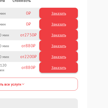
нта
Стоимость
0
Заказать
0
Заказать
2750
0
880
0
2200
0
120
880
ть все услуги