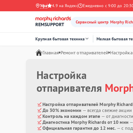
Уфа
4.9 на Яндекс
Ежедневно с 9:00 до 20:3
Сервисный центр Morphy Rich
REMSUPPORT
Крупная бытовая техника
Мелкая бытовая т
Главная
Ремонт отпаривателей
Настройка
Настройка
отпаривателя
Morph
Настройка отпаривателей Morphy Richard
До 30% экономии
— всегда свежие акции
Контроль на каждом этапе
— от диагност
Диагностика Morphy Richards от 10 мин
—
Официальная гарантия до 12 мес.
— с по