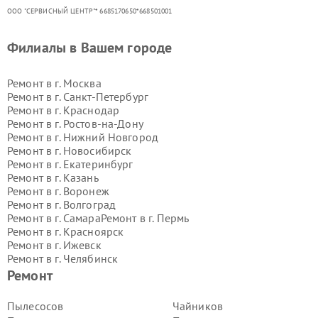
ООО "СЕРВИСНЫЙ ЦЕНТР"* 6685170650*668501001
Филиалы в Вашем городе
Ремонт в г.
Москва
Ремонт в г.
Санкт-Петербург
Ремонт в г.
Краснодар
Ремонт в г.
Ростов-на-Дону
Ремонт в г.
Нижний Новгород
Ремонт в г.
Новосибирск
Ремонт в г.
Екатеринбург
Ремонт в г.
Казань
Ремонт в г.
Воронеж
Ремонт в г.
Волгоград
Ремонт в г.
Самара
Ремонт в г.
Пермь
Ремонт в г.
Красноярск
Ремонт в г.
Ижевск
Ремонт в г.
Челябинск
Ремонт в г.
Тюмень
Ремонт в г.
Уфа
Ремонт
Ремонт в г.
Омск
Ремонт в г.
Иркутск
Ремонт в г.
Ярославль
Пылесосов
Чайников
Ремонт в г.
Саратов