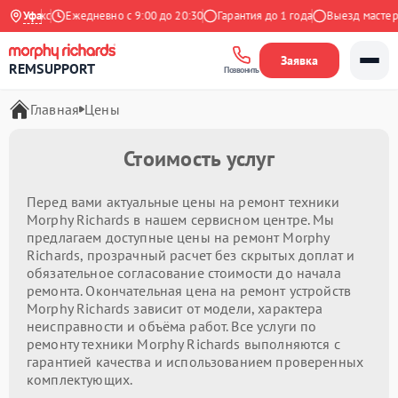
а Яндекс
Уфа
Ежедневно с 9:00 до 20:30
Гарантия до 1 года
Выезд мастера 
Заявка
REMSUPPORT
Позвонить
Главная
Цены
Стоимость услуг
Перед вами актуальные цены на ремонт техники
Morphy Richards в нашем сервисном центре. Мы
предлагаем доступные цены на ремонт Morphy
Richards, прозрачный расчет без скрытых доплат и
обязательное согласование стоимости до начала
ремонта. Окончательная цена на ремонт устройств
Morphy Richards зависит от модели, характера
неисправности и объёма работ. Все услуги по
ремонту техники Morphy Richards выполняются с
гарантией качества и использованием проверенных
комплектующих.