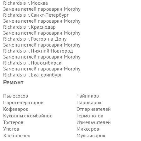
Richards в г.
Москва
Замена петлей пароварки Morphy
Richards в г.
Санкт-Петербург
Замена петлей пароварки Morphy
Richards в г.
Краснодар
Замена петлей пароварки Morphy
Richards в г.
Ростов-на-Дону
Замена петлей пароварки Morphy
Richards в г.
Нижний Новгород
Замена петлей пароварки Morphy
Richards в г.
Новосибирск
Замена петлей пароварки Morphy
Richards в г.
Екатеринбург
Замена петлей пароварки Morphy
Ремонт
Richards в г.
Казань
Замена петлей пароварки Morphy
Пылесосов
Чайников
Richards в г.
Воронеж
Парогенераторов
Пароварок
Замена петлей пароварки Morphy
Кофеварок
Отпаривателей
Richards в г.
Волгоград
Кухонных комбайнов
Термопотов
Замена петлей пароварки Morphy
Тостеров
Измельчителей
Richards в г.
Самара
Замена петлей пароварки Morphy
Утюгов
Миксеров
Richards в г.
Пермь
Хлебопечек
Мультиварок
Замена петлей пароварки Morphy