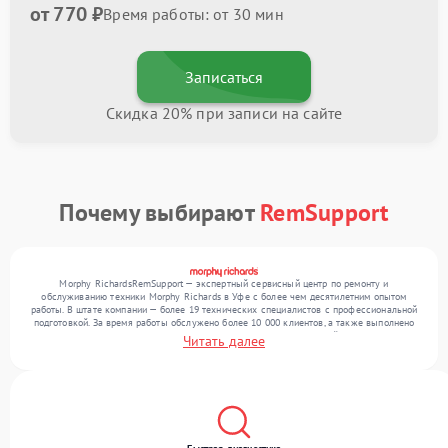
от 770 ₽
Время работы: от 30 мин
Записаться
Скидка 20% при записи на сайте
Почему выбирают
RemSupport
Morphy RichardsRemSupport — экспертный сервисный центр по ремонту и
обслуживанию техники Morphy Richards в Уфе с более чем десятилетним опытом
работы. В штате компании — более 19 технических специалистов с профессиональной
подготовкой. За время работы обслужено более 10 000 клиентов, а также выполнено
общее число ремонтов превысило 12 000. Ежемесячно в сервисный центр поступает
Читать далее
более 300 обращений, включая , , . Мы устраняем поломки любой сложности и
обеспечиваем надежный результат благодаря квалификации мастеров.