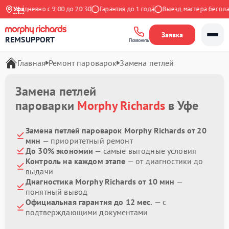
Ежедневно с 9:00 до 20:30
Уфа
Гарантия до 1 года
Выезд мастера бесплатн
Заявка
REMSUPPORT
Позвонить
Главная
Ремонт пароварок
Замена петлей
Замена петлей
пароварки
Morphy Richards
в Уфе
Замена петлей пароварок Morphy Richards от 20
мин
— приоритетный ремонт
До 30% экономии
— самые выгодные условия
Контроль на каждом этапе
— от диагностики до
выдачи
Диагностика Morphy Richards от 10 мин
—
понятный вывод
Официальная гарантия до 12 мес.
— с
подтверждающими документами