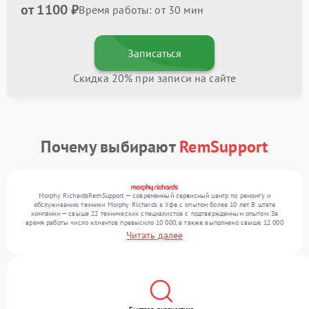
от 1100 ₽
Время работы: от 30 мин
Записаться
Скидка 20% при записи на сайте
Почему выбирают
RemSupport
Morphy RichardsRemSupport — современный сервисный центр по ремонту и
обслуживанию техники Morphy Richards в Уфе с опытом более 10 лет. В штате
компании — свыше 22 технических специалистов с подтвержденным опытом. За
время работы число клиентов превысило 10 000, а также выполнено свыше 12 000
ремонтов. Ежемесячно в сервисный центр поступает свыше 300 единиц техники,
Читать далее
включая , , . Мы устраняем поломки любой сложности и обеспечиваем надежный
результат благодаря использованию современного оборудования.