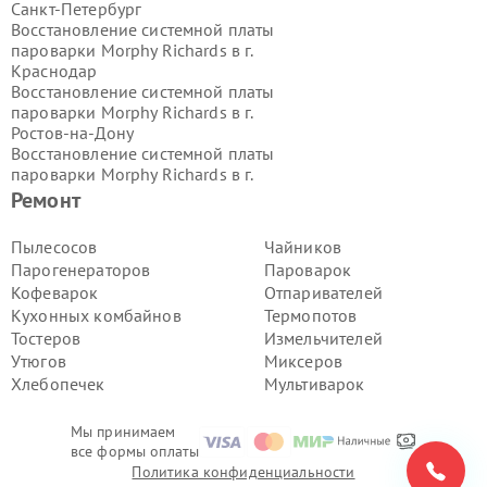
Санкт-Петербург
Восстановление системной платы
пароварки Morphy Richards в г.
Краснодар
Восстановление системной платы
пароварки Morphy Richards в г.
Ростов-на-Дону
Восстановление системной платы
пароварки Morphy Richards в г.
Нижний Новгород
Ремонт
Восстановление системной платы
пароварки Morphy Richards в г.
Пылесосов
Чайников
Новосибирск
Парогенераторов
Пароварок
Восстановление системной платы
Кофеварок
Отпаривателей
пароварки Morphy Richards в г.
Кухонных комбайнов
Термопотов
Екатеринбург
Тостеров
Измельчителей
Восстановление системной платы
пароварки Morphy Richards в г.
Утюгов
Миксеров
Казань
Хлебопечек
Мультиварок
Восстановление системной платы
пароварки Morphy Richards в г.
Мы принимаем
Воронеж
все формы оплаты
Восстановление системной платы
Политика конфиденциальности
пароварки Morphy Richards в г.