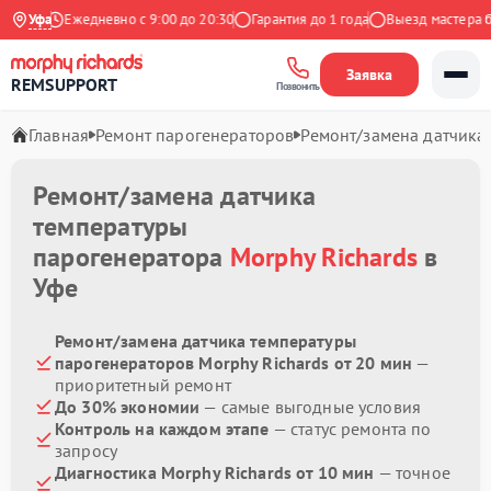
ндекс
Уфа
Ежедневно с 9:00 до 20:30
Гарантия до 1 года
Выезд мастера бес
Заявка
REMSUPPORT
Позвонить
Главная
Ремонт парогенераторов
Ремонт/замена датчика
Ремонт/замена датчика
температуры
парогенератора
Morphy Richards
в
Уфе
Ремонт/замена датчика температуры
парогенераторов Morphy Richards от 20 мин
—
приоритетный ремонт
До 30% экономии
— самые выгодные условия
Контроль на каждом этапе
— статус ремонта по
запросу
Диагностика Morphy Richards от 10 мин
— точное