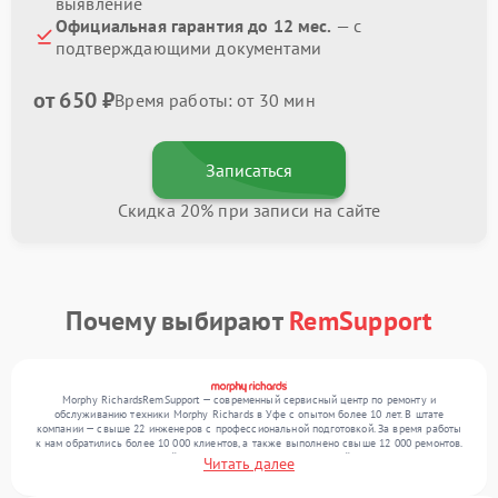
выявление
Официальная гарантия до 12 мес.
— с
подтверждающими документами
от 650 ₽
Время работы: от 30 мин
Записаться
Скидка 20% при записи на сайте
Почему выбирают
RemSupport
Morphy RichardsRemSupport — современный сервисный центр по ремонту и
обслуживанию техники Morphy Richards в Уфе с опытом более 10 лет. В штате
компании — свыше 22 инженеров с профессиональной подготовкой. За время работы
к нам обратились более 10 000 клиентов, а также выполнено свыше 12 000 ремонтов.
Ежемесячно в сервисный центр поступает более 300 устройств, включая , , . Мы
Читать далее
работаем с широким спектром неисправностей и гарантируем высокое качество
обслуживания благодаря квалификации мастеров.