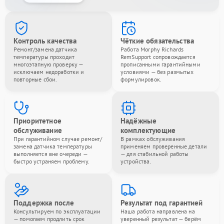
Контроль качества
Чёткие обязательства
Ремонт/замена датчика
Работа Morphy Richards
температуры проходит
RemSupport сопровождается
многоэтапную проверку —
прописанными гарантийными
исключаем недоработки и
условиями — без размытых
повторные сбои.
формулировок.
Приоритетное
Надёжные
обслуживание
комплектующие
При гарантийном случае ремонт/
В рамках обслуживания
замена датчика температуры
применяем проверенные детали
выполняется вне очереди —
— для стабильной работы
быстро устраняем проблему.
устройства.
Поддержка после
Результат под гарантией
Консультируем по эксплуатации
Наша работа направлена на
— помогаем продлить срок
уверенный результат — берём