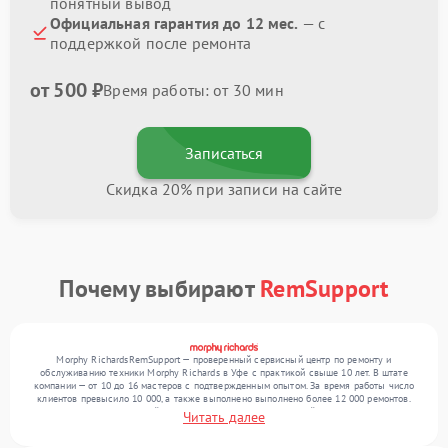
понятный вывод
Официальная гарантия до 12 мес.
— с
поддержкой после ремонта
от 500 ₽
Время работы: от 30 мин
Записаться
Скидка 20% при записи на сайте
Почему выбирают
RemSupport
Morphy RichardsRemSupport — проверенный сервисный центр по ремонту и
обслуживанию техники Morphy Richards в Уфе с практикой свыше 10 лет. В штате
компании — от 10 до 16 мастеров с подтвержденным опытом. За время работы число
клиентов превысило 10 000, а также выполнено выполнено более 12 000 ремонтов.
Ежемесячно в сервисный центр поступает более 300 устройств, включая , , . Мы
Читать далее
выполняем ремонт различного уровня сложности и предлагаем стабильный уровень
сервиса благодаря отлаженным процессам ремонта.