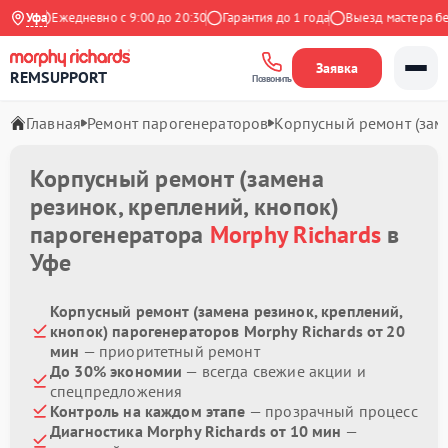
декс
Уфа
Ежедневно с 9:00 до 20:30
Гарантия до 1 года
Выезд мастера бесп
Заявка
REMSUPPORT
Позвонить
Главная
Ремонт парогенераторов
Корпусный ремонт (заме
Корпусный ремонт (замена
резинок, креплений, кнопок)
парогенератора
Morphy Richards
в
Уфе
Корпусный ремонт (замена резинок, креплений,
кнопок) парогенераторов Morphy Richards от 20
мин
— приоритетный ремонт
До 30% экономии
— всегда свежие акции и
спецпредложения
Контроль на каждом этапе
— прозрачный процесс
Диагностика Morphy Richards от 10 мин
—