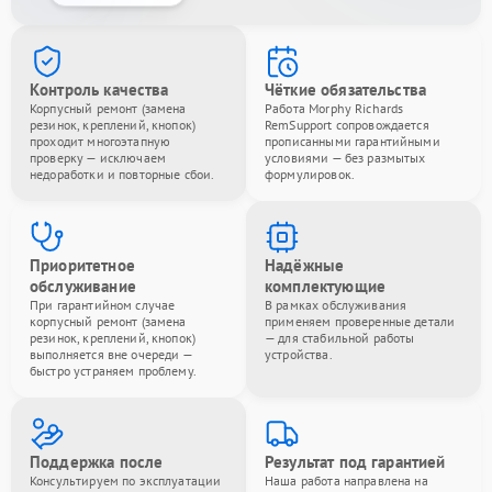
Контроль качества
Чёткие обязательства
Корпусный ремонт (замена
Работа Morphy Richards
резинок, креплений, кнопок)
RemSupport сопровождается
проходит многоэтапную
прописанными гарантийными
проверку — исключаем
условиями — без размытых
недоработки и повторные сбои.
формулировок.
Приоритетное
Надёжные
обслуживание
комплектующие
При гарантийном случае
В рамках обслуживания
корпусный ремонт (замена
применяем проверенные детали
резинок, креплений, кнопок)
— для стабильной работы
выполняется вне очереди —
устройства.
быстро устраняем проблему.
Поддержка после
Результат под гарантией
Консультируем по эксплуатации
Наша работа направлена на