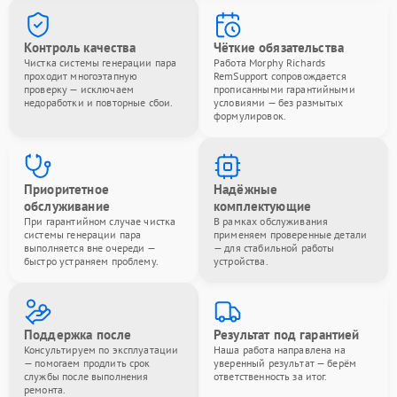
Контроль качества
Чёткие обязательства
Чистка системы генерации пара
Работа Morphy Richards
проходит многоэтапную
RemSupport сопровождается
проверку — исключаем
прописанными гарантийными
недоработки и повторные сбои.
условиями — без размытых
формулировок.
Приоритетное
Надёжные
обслуживание
комплектующие
При гарантийном случае чистка
В рамках обслуживания
системы генерации пара
применяем проверенные детали
выполняется вне очереди —
— для стабильной работы
быстро устраняем проблему.
устройства.
Поддержка после
Результат под гарантией
Консультируем по эксплуатации
Наша работа направлена на
— помогаем продлить срок
уверенный результат — берём
службы после выполнения
ответственность за итог.
ремонта.