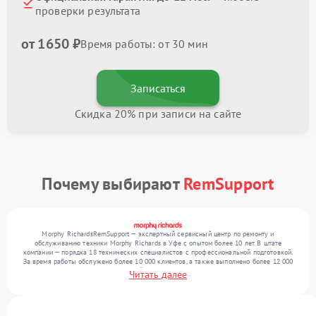
проверки результата
от 1650 ₽
Время работы: от 30 мин
Записаться
Скидка 20% при записи на сайте
Почему выбирают
RemSupport
Morphy RichardsRemSupport — экспертный сервисный центр по ремонту и
обслуживанию техники Morphy Richards в Уфе с опытом более 10 лет. В штате
компании — порядка 18 технических специалистов с профессиональной подготовкой.
За время работы обслужено более 10 000 клиентов, а также выполнено более 12 000
ремонтов. Ежемесячно в сервисный центр поступает свыше 300 единиц техники,
Читать далее
включая , , . Мы работаем с широким спектром неисправностей и гарантируем
высокое качество обслуживания благодаря опыту команды.