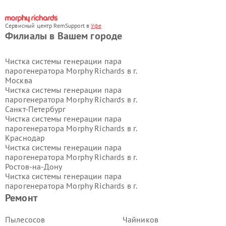
Сервисный центр RemSupport в
Уфе
Филиалы в Вашем городе
Чистка системы генерации пара
парогенератора Morphy Richards в г.
Москва
Чистка системы генерации пара
парогенератора Morphy Richards в г.
Санкт-Петербург
Чистка системы генерации пара
парогенератора Morphy Richards в г.
Краснодар
Чистка системы генерации пара
парогенератора Morphy Richards в г.
Ростов-на-Дону
Чистка системы генерации пара
парогенератора Morphy Richards в г.
Нижний Новгород
Ремонт
Чистка системы генерации пара
парогенератора Morphy Richards в г.
Пылесосов
Чайников
Новосибирск