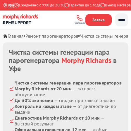
Яндекс
Уфа
Ежедневно с 9:00 до 20:30
Гарантия до 1 года
Выезд мастера бе
Заявка
REMSUPPORT
Позвонить
Главная
Ремонт парогенераторов
Чистка системы генера
Чистка системы генерации пара
парогенератора
Morphy Richards
в
Уфе
Чистка системы генерации пара парогенераторов
Morphy Richards от 20 мин
— экспресс-
обслуживание
До 30% экономии
— скидки при заявке онлайн
Контроль на каждом этапе
— от диагностики до
выдачи
Диагностика Morphy Richards от 10 мин
—
быстрый результат
Официальная гарантия до 12 мес.
— любые