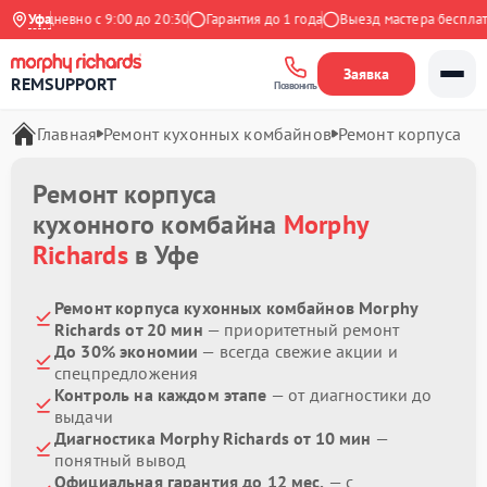
Ежедневно с 9:00 до 20:30
Уфа
Гарантия до 1 года
Выезд мастера бесплатно
Заявка
REMSUPPORT
Позвонить
Главная
Ремонт кухонных комбайнов
Ремонт корпуса
Ремонт корпуса
кухонного комбайна
Morphy
Richards
в Уфе
Ремонт корпуса кухонных комбайнов Morphy
Richards от 20 мин
— приоритетный ремонт
До 30% экономии
— всегда свежие акции и
спецпредложения
Контроль на каждом этапе
— от диагностики до
выдачи
Диагностика Morphy Richards от 10 мин
—
понятный вывод
Официальная гарантия до 12 мес.
— с