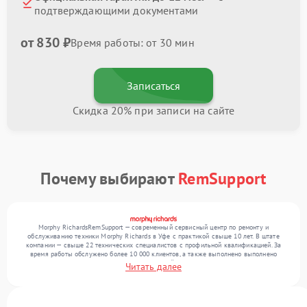
подтверждающими документами
от 830 ₽
Время работы: от 30 мин
Записаться
Скидка 20% при записи на сайте
Почему выбирают
RemSupport
Morphy RichardsRemSupport — современный сервисный центр по ремонту и
обслуживанию техники Morphy Richards в Уфе с практикой свыше 10 лет. В штате
компании — свыше 22 технических специалистов с профильной квалификацией. За
время работы обслужено более 10 000 клиентов, а также выполнено выполнено
более 12 000 ремонтов. Ежемесячно в сервисный центр поступает свыше 300 единиц
Читать далее
техники, включая , , . Мы работаем с широким спектром неисправностей и
гарантируем высокое качество обслуживания благодаря отлаженным процессам
ремонта.