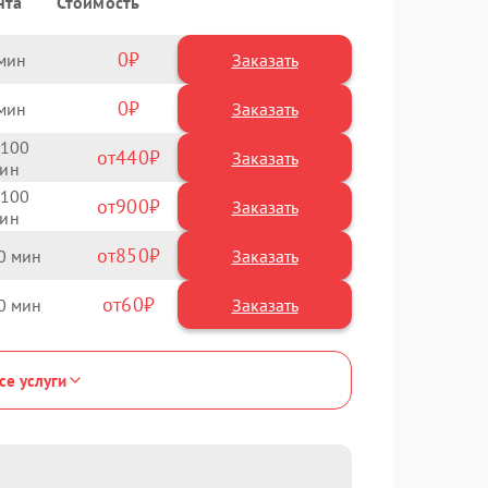
нта
Стоимость
0
Заказать
0
Заказать
100
440
100
900
850
0
60
0
се услуги