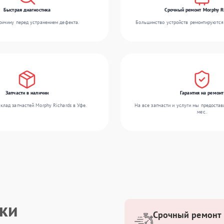
Быстрая диагностика
Срочный ремонт Morphy R
ичину перед устранением дефекта.
Большинство устройств ремонтируются 
Запчасти в наличии
Гарантия на ремонт
клад запчастей Morphy Richards в Уфе.
На все запчасти и услуги мы предостав
мес.
ики
Срочный ремонт