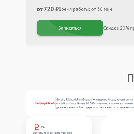
от 720 ₽
Время работы: от 30 мин
Записаться
Скидка 20% пр
П
Morphy RichardsRemSupport — надежный сервисный центр п
нам обратились более 10 000 клиентов, а также выполнен
уровень сервиса благодаря использованию современного 
13+
лет опыта в ремонте техники