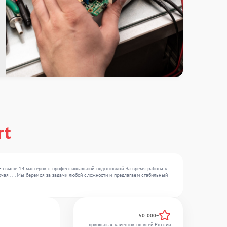
rt
— свыше 14 мастеров с профессиональной подготовкой. За время работы к
чая , , . Мы беремся за задачи любой сложности и предлагаем стабильный
50 000+
довольных клиентов по всей России