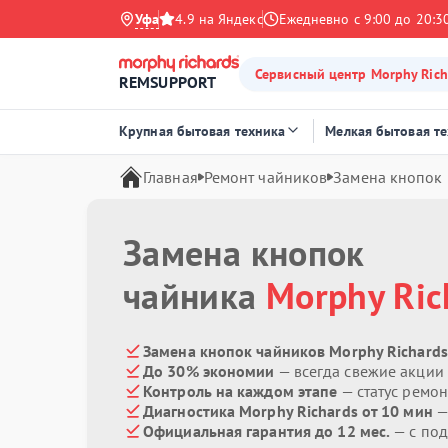
Уфа
4.9 на Яндекс
Ежедневно с 9:00 до 20:3
Сервисный центр Morphy Rich
REMSUPPORT
Крупная бытовая техника
Мелкая бытовая т
Главная
Ремонт чайников
Замена кнопок
Замена кнопок
чайника
Morphy Ric
Замена кнопок чайников Morphy Richards
До 30% экономии
— всегда свежие акции
Контроль на каждом этапе
— статус ремон
Диагностика Morphy Richards от 10 мин
—
Официальная гарантия до 12 мес.
— с под