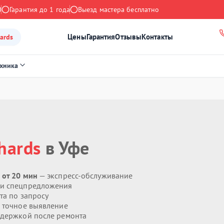
0
Гарантия до 1 года
Выезд мастера бесплатно
Цены
Гарантия
Отзывы
Контакты
ards
ехника
hards
в Уфе
 от 20 мин
— экспресс-обслуживание
 и спецпредложения
та по запросу
 точное выявление
держкой после ремонта