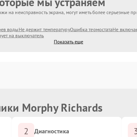
которые мы устраняем
жи на неисправность экрана, могут иметь более серьезные п
рев воды
Не держит температуру
Ошибка термостата
Не включа
рует на выключатель
Показать еще
ики Morphy Richards
2
Диагностика