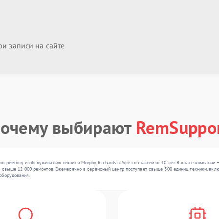
и записи на сайте
очему выбирают
RemSuppo
о ремонту и обслуживанию техники Morphy Richards в Уфе со стажем от 10 лет. В штате компании 
о свыше 12 000 ремонтов. Ежемесячно в сервисный центр поступает свыше 300 единиц техники, вклю
оборудования.